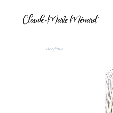
CHEVAL
Illustration animalière réaliste.
Acrylique