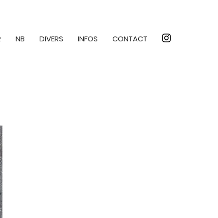
R
NB
DIVERS
INFOS
CONTACT