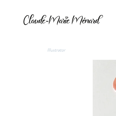
MACARONS
Série de macarons produite sur le thè
Illustrator