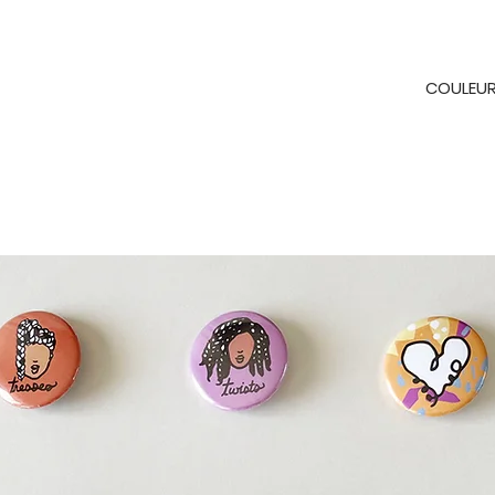
COULEU
me de la culture haïtienne.